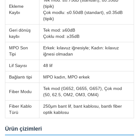
Tek mod: ≤0.75dB (standart), ≤0.35dB
Ekleme
(tipik)
Kaybı
Çok modlu: ≤0.50dB (standart), ≤0.35dB
(tipik)
Geri dönüş
Tek mod: ≥60dB
kaybı
Çoklu mod: ≥35dB
MPO Son
Erkek: kılavuz iğnesiyle; Kadın: kılavuz
Tipi
iğnesi olmadan
Lif Sayısı
48 lif
Bağlantı tipi
MPO kadın, MPO erkek
Tek mod (G652, G655, G657), Çok mod
Fiber Modu
(50, 62.5, OM2, OM3, OM4)
Fiber Kablo
250μm bant lif, bant kablosu, bantlı fiber
Türü
optik kablosu
Ürün çizimleri