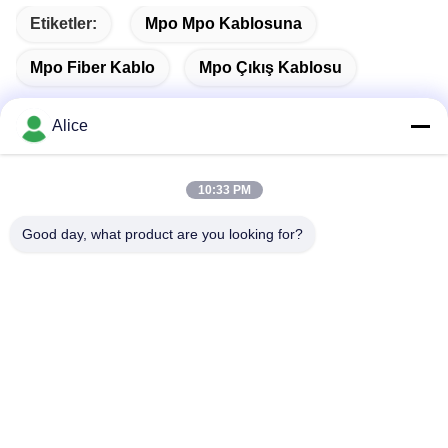
Etiketler:
Mpo Mpo Kablosuna
Mpo Fiber Kablo
Mpo Çıkış Kablosu
Alice
Hızlı iletişim
10:33 PM
Good day, what product are you looking for?
Adres
C odası, 9. kat, Wing Lee Binası, 72-76 Wing Lok Caddesi,
Sheung Wan, Hong Kong
Tel
00-86-13534063703
E-posta
sales03@newlightfiber.com