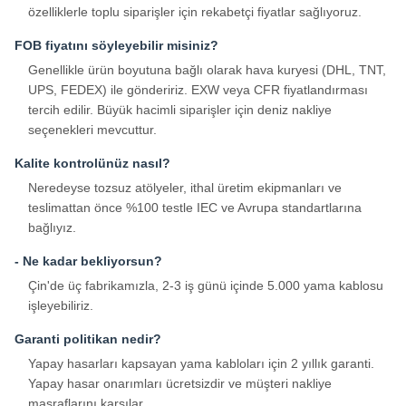
özelliklerle toplu siparişler için rekabetçi fiyatlar sağlıyoruz.
FOB fiyatını söyleyebilir misiniz?
Genellikle ürün boyutuna bağlı olarak hava kuryesi (DHL, TNT,
UPS, FEDEX) ile göndeririz. EXW veya CFR fiyatlandırması
tercih edilir. Büyük hacimli siparişler için deniz nakliye
seçenekleri mevcuttur.
Kalite kontrolünüz nasıl?
Neredeyse tozsuz atölyeler, ithal üretim ekipmanları ve
teslimattan önce %100 testle IEC ve Avrupa standartlarına
bağlıyız.
- Ne kadar bekliyorsun?
Çin'de üç fabrikamızla, 2-3 iş günü içinde 5.000 yama kablosu
işleyebiliriz.
Garanti politikan nedir?
Yapay hasarları kapsayan yama kabloları için 2 yıllık garanti.
Yapay hasar onarımları ücretsizdir ve müşteri nakliye
masraflarını karşılar.