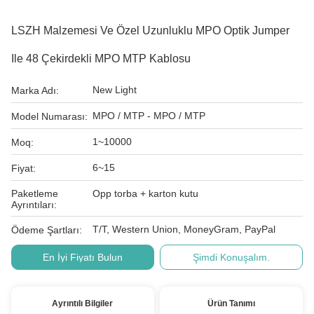
LSZH Malzemesi Ve Özel Uzunluklu MPO Optik Jumper
Ile 48 Çekirdekli MPO MTP Kablosu
New Light
Marka Adı:
MPO / MTP - MPO / MTP
Model Numarası:
1~10000
Moq:
6~15
Fiyat:
Paketleme
Opp torba + karton kutu
Ayrıntıları:
T/T, Western Union, MoneyGram, PayPal
Ödeme Şartları:
En İyi Fiyatı Bulun
Şimdi Konuşalım.
Ayrıntılı Bilgiler
Ürün Tanımı