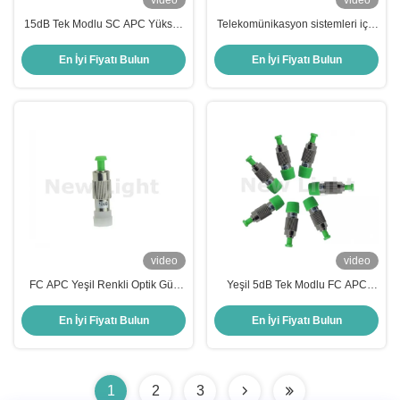
video
video
15dB Tek Modlu SC APC Yüksek
Telekomünikasyon sistemleri için
Güçlü 1W'lık Fiber Optic
15dB LC APC Tek Modlu Fiber
Attenuator
Optik Attenuator
En İyi Fiyatı Bulun
En İyi Fiyatı Bulun
video
video
FC APC Yeşil Renkli Optik Güç
Yeşil 5dB Tek Modlu FC APC
Equalizer için 10dB Fiber Optic
Fiber Optic Attenuator Tam
Attenuator
Attenuation için Kadından Erkeğe
En İyi Fiyatı Bulun
En İyi Fiyatı Bulun
1
2
3