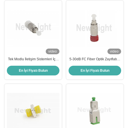
video
video
Tek Modlu İletişim Sistemleri İçin
5-30dB FC Fiber Optik Zayıflatıcı,
Metal Malzemeli FC Küçük Fiber
Düşük Geri Yansımalı, 1310nm /
Optik Zayıflatıcı
1550nm Dalga Boyu İçin
En İyi Fiyatı Bulun
En İyi Fiyatı Bulun