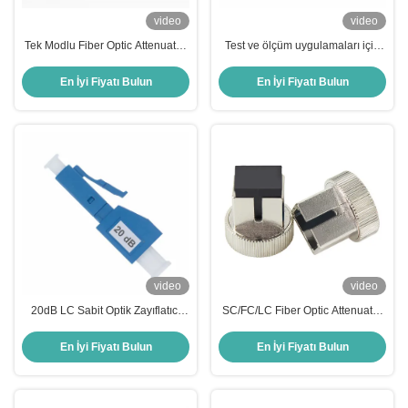
video
video
Tek Modlu Fiber Optic Attenuator,
Test ve ölçüm uygulamaları için
5dB Attenuation ve FC SC LC ST
8dB SC/APC Fiber Optic
Bağlantıları için Basit Yapı
Attenuator Single Mode
En İyi Fiyatı Bulun
En İyi Fiyatı Bulun
video
video
20dB LC Sabit Optik Zayıflatıcı
SC/FC/LC Fiber Optic Attenuator
(WAN Ağları ve FTTX
1-30 dB Attenuation ve Optik
Uygulamaları İçin)
Sistemler için ROHS Sertifikası
En İyi Fiyatı Bulun
En İyi Fiyatı Bulun