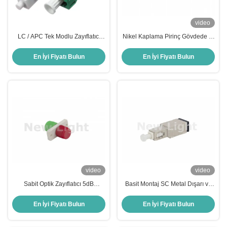
video
LC / APC Tek Modlu Zayıflatıcı
Nikel Kaplama Pirinç Gövdede 1-
2dB / 5dB Erkek - Yeşil Renkli
30dB Zayıflatma Aralığı ve
Kadın
1310nm/1550nm Dalga Boyuna
En İyi Fiyatı Bulun
En İyi Fiyatı Bulun
Sahip FC Değişken Optik
Zayıflatıcı
video
video
Sabit Optik Zayıflatıcı 5dB
Basit Montaj SC Metal Dışarı ve
Zayıflatma Bulkhead Adaptör Tipi
Pasif Optik Ağlar için 1dB'den
Dişi - Dişi FC Fiber Optik
30dB'ye kadar Attenuasyonlu
En İyi Fiyatı Bulun
En İyi Fiyatı Bulun
Zayıflatıcı
Fiber Optic Attenuator