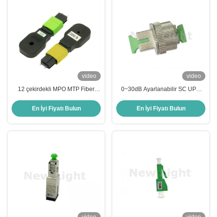
video
video
12 çekirdekli MPO MTP Fiber
0~30dB Ayarlanabilir SC UPC
Optic Attenuator, tek mod
Tek Modlu Fiber Optik Değişken
uygulamaları için 1-30 dB
Zayıflatıcı Flanşlı Ayarlanabilir
En İyi Fiyatı Bulun
En İyi Fiyatı Bulun
Attenuation