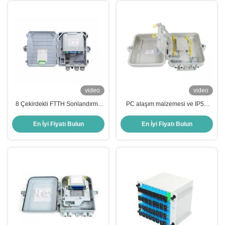
video
video
8 Çekirdekli FTTH Sonlandırma
PC alaşım malzemesi ve IP55
Kutusu, IP65 Korumalı, Duvara
koruması ile 48 port FTTH
Monte Edilebilir Fiber Optik
sonlandırma kutusu
En İyi Fiyatı Bulun
En İyi Fiyatı Bulun
Montajı İçin