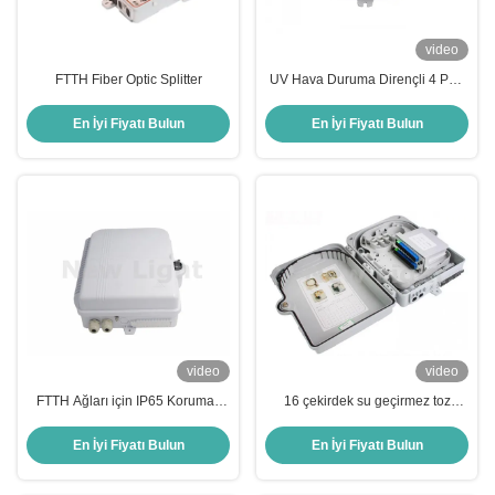
video
FTTH Fiber Optic Splitter
UV Hava Duruma Dirençli 4 Port
FTTH Fiber Termination Box Dış
Kullanım
En İyi Fiyatı Bulun
En İyi Fiyatı Bulun
video
video
FTTH Ağları için IP65 Korumalı
16 çekirdek su geçirmez toz
Beyaz 48 Port Duvara Monte
geçirmez FTTH bitiş kutusu duvar
Edilebilir Fiber Optik Sonlandırma
montaj fiber optic splitter kutusu
En İyi Fiyatı Bulun
En İyi Fiyatı Bulun
Kutusu