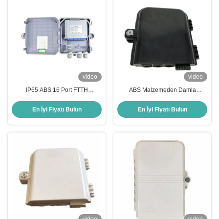
video
video
IP65 ABS 16 Port FTTH
ABS Malzemeden Damla
Terminasyon Kutusu Duvar ve
Kablosu İçin 1 x 8 PLC Ayırıcılı
Sütun Montajı Fiber Optic
Siyah IP65 Su Geçirmez FTTH
En İyi Fiyatı Bulun
En İyi Fiyatı Bulun
Terminal Kutusu
Sonlandırma Kutusu