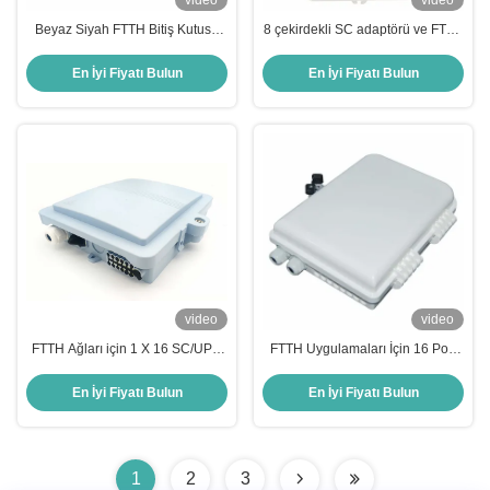
video
video
Beyaz Siyah FTTH Bitiş Kutusu
8 çekirdekli SC adaptörü ve FTTH
PC+ABS Malzemesi 8/16/32
ağları için IP-66 koruma seviyesi
Portlu FTTH Ağları için IP67 Su
olan ABS Fiber Optic Termination
En İyi Fiyatı Bulun
En İyi Fiyatı Bulun
geçirmez Fiber Optic Terminal
Box
Kutusu
video
video
FTTH Ağları için 1 X 16 SC/UPC
FTTH Uygulamaları İçin 16 Port
Ayırıcı ve PC Malzemeli Sert Su
IP65 Su Geçirmez Duvara Monte
Geçirmez IP67 Fiber Sonlandırma
Edilebilir Fiber Optik Sonlandırma
En İyi Fiyatı Bulun
En İyi Fiyatı Bulun
Kutusu
Kutusu
1
2
3