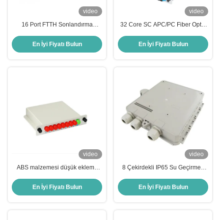
video
video
16 Port FTTH Sonlandırma
32 Core SC APC/PC Fiber Optic
Kutusu, PC Alaşım Malzeme ve
Cassette PLC Splitter FTTH
IP55 Korumalı Fiber Optik Dağıtım
Termination Box için 3 yıllık
En İyi Fiyatı Bulun
En İyi Fiyatı Bulun
İçin
garanti ile
video
video
ABS malzemesi düşük ekleme
8 Çekirdekli IP65 Su Geçirmez
kaybı ve 1X8/16/32/64 çekirdekli
FTTH Sonlandırma Kutusu,
PLC Splitter LGX Kutusu ile Fiber
Özelleştirilebilir PLC ile Dış
En İyi Fiyatı Bulun
En İyi Fiyatı Bulun
Optic Kaseti
Mekan Fiber Optik Ağları İçin