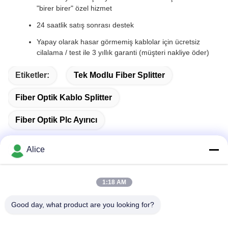
"birer birer" özel hizmet
24 saatlik satış sonrası destek
Yapay olarak hasar görmemiş kablolar için ücretsiz
cilalama / test ile 3 yıllık garanti (müşteri nakliye öder)
Etiketler:
Tek Modlu Fiber Splitter
Fiber Optik Kablo Splitter
Fiber Optik Plc Ayırıcı
Alice
Hızlı iletişim
1:18 AM
Good day, what product are you looking for?
Adres
C odası, 9. kat, Wing Lee Binası, 72-76 Wing Lok Caddesi,