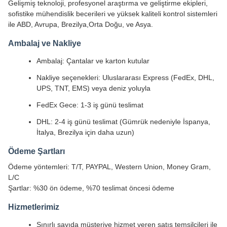
Gelişmiş teknoloji, profesyonel araştırma ve geliştirme ekipleri,
sofistike mühendislik becerileri ve yüksek kaliteli kontrol sistemleri
ile ABD, Avrupa, Brezilya,Orta Doğu, ve Asya.
Ambalaj ve Nakliye
Ambalaj: Çantalar ve karton kutular
Nakliye seçenekleri: Uluslararası Express (FedEx, DHL,
UPS, TNT, EMS) veya deniz yoluyla
FedEx Gece: 1-3 iş günü teslimat
DHL: 2-4 iş günü teslimat (Gümrük nedeniyle İspanya,
İtalya, Brezilya için daha uzun)
Ödeme Şartları
Ödeme yöntemleri: T/T, PAYPAL, Western Union, Money Gram,
L/C
Şartlar: %30 ön ödeme, %70 teslimat öncesi ödeme
Hizmetlerimiz
Sınırlı sayıda müşteriye hizmet veren satış temsilcileri ile