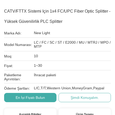
CATV/FTTX Sistemi Için 1x4 FC/UPC Fiber Optic Splitter -
Yüksek Güvenilirlik PLC Splitter
New Light
Marka Adı:
LC / FC / SC / ST / E2000 / MU / MTRJ / MPO /
Model Numarası:
MTP
10
Moq:
1~30
Fiyat:
Paketleme
İhracat paketi
Ayrıntıları:
L/C,T/T,Western Union,MoneyGram,Paypal
Ödeme Şartları:
En İyi Fiyatı Bulun
Şimdi Konuşalım.
Ayrıntılı Bilgiler
Ürün Tanımı