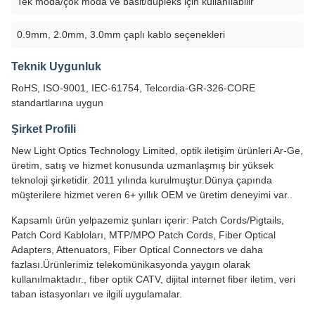
Tek moda/çok moda ve basit/dupleks için kullanılabilir
0.9mm, 2.0mm, 3.0mm çaplı kablo seçenekleri
Teknik Uygunluk
RoHS, ISO-9001, IEC-61754, Telcordia-GR-326-CORE
standartlarına uygun
Şirket Profili
New Light Optics Technology Limited, optik iletişim ürünleri Ar-Ge,
üretim, satış ve hizmet konusunda uzmanlaşmış bir yüksek
teknoloji şirketidir. 2011 yılında kurulmuştur.Dünya çapında
müşterilere hizmet veren 6+ yıllık OEM ve üretim deneyimi var..
Kapsamlı ürün yelpazemiz şunları içerir: Patch Cords/Pigtails,
Patch Cord Kabloları, MTP/MPO Patch Cords, Fiber Optical
Adapters, Attenuators, Fiber Optical Connectors ve daha
fazlası.Ürünlerimiz telekomünikasyonda yaygın olarak
kullanılmaktadır., fiber optik CATV, dijital internet fiber iletim, veri
taban istasyonları ve ilgili uygulamalar.