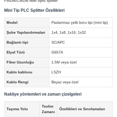
FWDM/CWDM fiber optic splitter.
Mini Tip PLC Splitter Özellikleri
Model
Paslanmaz çelik boru tipi (mini tip)
Şube Yapılandırmaları
1x4, 1x8, 1x16, 1x32
Bağlantı tipi
SC/APC
Elyaf Türü
G657A
Fiber Uzunluğu
1.5M veya özel
Kablo kablosu
LSZH
Kablo Rengi
Beyaz veya özel
Nakliye yöntemleri ve zaman çizelgeleri
Teslim
Taşıma Yolu
Özellikleri ve Sınırlamaları
Zamanı