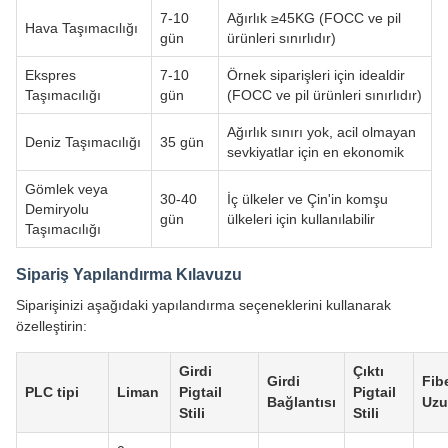
7-10
Ağırlık ≥45KG (FOCC ve pil
Hava Taşımacılığı
gün
ürünleri sınırlıdır)
Ekspres
7-10
Örnek siparişleri için idealdir
Taşımacılığı
gün
(FOCC ve pil ürünleri sınırlıdır)
Ağırlık sınırı yok, acil olmayan
Deniz Taşımacılığı
35 gün
sevkiyatlar için en ekonomik
Gömlek veya
30-40
İç ülkeler ve Çin'in komşu
Demiryolu
gün
ülkeleri için kullanılabilir
Taşımacılığı
Sipariş Yapılandırma Kılavuzu
Siparişinizi aşağıdaki yapılandırma seçeneklerini kullanarak
özelleştirin:
Girdi
Çıktı
Girdi
Fib
PLC tipi
Liman
Pigtail
Pigtail
Bağlantısı
Uzu
Stili
Stili