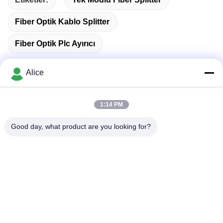
Fiber Optik Kablo Splitter
Fiber Optik Plc Ayırıcı
Alice
Hızlı iletişim
1:14 PM
Good day, what product are you looking for?
Adres
C odası, 9. kat, Wing Lee Binası, 72-76 Wing Lok Caddesi,
Sheung Wan, Hong Kong
Tel
00-86-13534063703
E-posta
sales03@newlightfiber.com