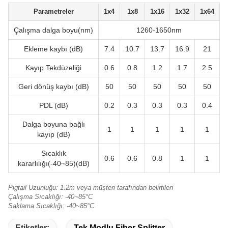
Parametreler
1x4
1x8
1x16
1x32
1x64
Çalışma dalga boyu(nm)
1260-1650nm
Ekleme kaybı (dB)
7.4
10.7
13.7
16.9
21
Kayıp Tekdüzeliği
0.6
0.8
1.2
1.7
2.5
Geri dönüş kaybı (dB)
50
50
50
50
50
PDL (dB)
0.2
0.3
0.3
0.3
0.4
Dalga boyuna bağlı
1
1
1
1
1
kayıp (dB)
Sıcaklık
0.6
0.6
0.8
1
1
kararlılığı(-40~85)(dB)
Pigtail Uzunluğu: 1.2m veya müşteri tarafından belirtilen
Çalışma Sıcaklığı: -40~85°C
Saklama Sıcaklığı: -40~85°C
Etiketler:
Tek Modlu Fiber Splitter