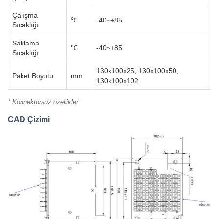
Çalışma
℃
-40~+85
Sıcaklığı
Saklama
℃
-40~+85
Sıcaklığı
130x100x25, 130x100x50,
Paket Boyutu
mm
130x100x102
* Konnektörsüz özellikler
CAD Çizimi