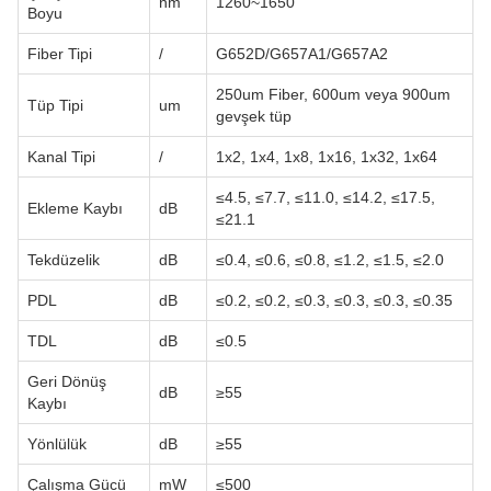
nm
1260~1650
Boyu
Fiber Tipi
/
G652D/G657A1/G657A2
250um Fiber, 600um veya 900um
Tüp Tipi
um
gevşek tüp
Kanal Tipi
/
1x2, 1x4, 1x8, 1x16, 1x32, 1x64
≤4.5, ≤7.7, ≤11.0, ≤14.2, ≤17.5,
Ekleme Kaybı
dB
≤21.1
Tekdüzelik
dB
≤0.4, ≤0.6, ≤0.8, ≤1.2, ≤1.5, ≤2.0
PDL
dB
≤0.2, ≤0.2, ≤0.3, ≤0.3, ≤0.3, ≤0.35
TDL
dB
≤0.5
Geri Dönüş
dB
≥55
Kaybı
Yönlülük
dB
≥55
Çalışma Gücü
mW
≤500