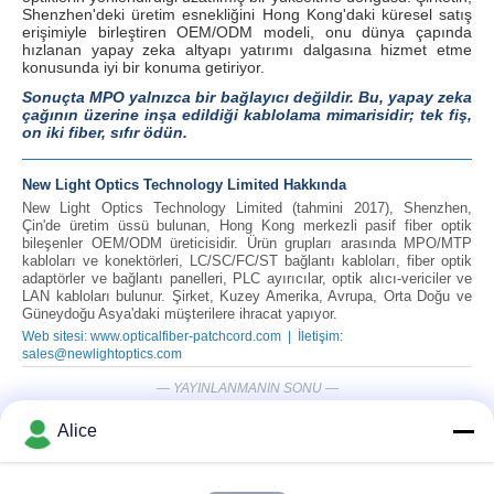
Shenzhen'deki üretim esnekliğini Hong Kong'daki küresel satış
erişimiyle birleştiren OEM/ODM modeli, onu dünya çapında
hızlanan yapay zeka altyapı yatırımı dalgasına hizmet etme
konusunda iyi bir konuma getiriyor.
Sonuçta MPO yalnızca bir bağlayıcı değildir. Bu, yapay zeka
çağının üzerine inşa edildiği kablolama mimarisidir; tek fiş,
on iki fiber, sıfır ödün.
New Light Optics Technology Limited Hakkında
New Light Optics Technology Limited (tahmini 2017), Shenzhen,
Çin'de üretim üssü bulunan, Hong Kong merkezli pasif fiber optik
bileşenler OEM/ODM üreticisidir. Ürün grupları arasında MPO/MTP
kabloları ve konektörleri, LC/SC/FC/ST bağlantı kabloları, fiber optik
adaptörler ve bağlantı panelleri, PLC ayırıcılar, optik alıcı-vericiler ve
LAN kabloları bulunur. Şirket, Kuzey Amerika, Avrupa, Orta Doğu ve
Güneydoğu Asya'daki müşterilere ihracat yapıyor.
Web sitesi: www.opticalfiber-patchcord.com
|
İletişim:
sales@newlightoptics.com
— YAYINLANMANIN SONU —
Alice