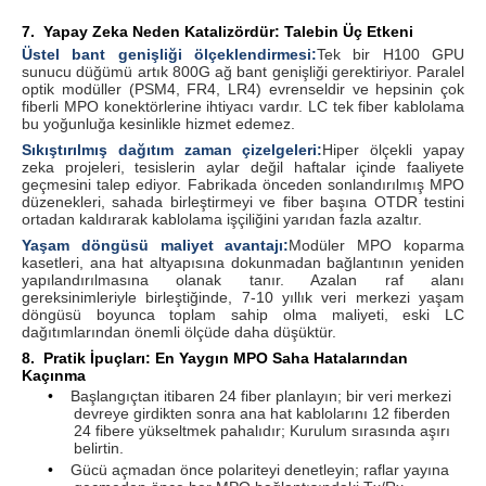
7.
Yapay Zeka Neden Katalizördür: Talebin Üç Etkeni
Üstel bant genişliği ölçeklendirmesi:
Tek bir H100 GPU
sunucu düğümü artık 800G ağ bant genişliği gerektiriyor. Paralel
optik modüller (PSM4, FR4, LR4) evrenseldir ve hepsinin çok
fiberli MPO konektörlerine ihtiyacı vardır. LC tek fiber kablolama
bu yoğunluğa kesinlikle hizmet edemez.
Sıkıştırılmış dağıtım zaman çizelgeleri:
Hiper ölçekli yapay
zeka projeleri, tesislerin aylar değil haftalar içinde faaliyete
geçmesini talep ediyor. Fabrikada önceden sonlandırılmış MPO
düzenekleri, sahada birleştirmeyi ve fiber başına OTDR testini
ortadan kaldırarak kablolama işçiliğini yarıdan fazla azaltır.
Yaşam döngüsü maliyet avantajı:
Modüler MPO koparma
kasetleri, ana hat altyapısına dokunmadan bağlantının yeniden
yapılandırılmasına olanak tanır. Azalan raf alanı
gereksinimleriyle birleştiğinde, 7-10 yıllık veri merkezi yaşam
döngüsü boyunca toplam sahip olma maliyeti, eski LC
dağıtımlarından önemli ölçüde daha düşüktür.
8.
Pratik İpuçları: En Yaygın MPO Saha Hatalarından
Kaçınma
•
Başlangıçtan itibaren 24 fiber planlayın; bir veri merkezi
devreye girdikten sonra ana hat kablolarını 12 fiberden
24 fibere yükseltmek pahalıdır; Kurulum sırasında aşırı
belirtin.
•
Gücü açmadan önce polariteyi denetleyin; raflar yayına