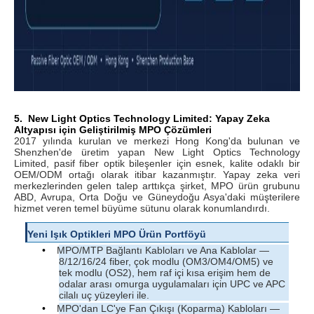
5.
New Light Optics Technology Limited: Yapay Zeka
Altyapısı için Geliştirilmiş MPO Çözümleri
2017 yılında kurulan ve merkezi Hong Kong'da bulunan ve
Shenzhen'de üretim yapan New Light Optics Technology
Limited, pasif fiber optik bileşenler için esnek, kalite odaklı bir
OEM/ODM ortağı olarak itibar kazanmıştır. Yapay zeka veri
merkezlerinden gelen talep arttıkça şirket, MPO ürün grubunu
ABD, Avrupa, Orta Doğu ve Güneydoğu Asya'daki müşterilere
hizmet veren temel büyüme sütunu olarak konumlandırdı.
Yeni Işık Optikleri MPO Ürün Portföyü
•
MPO/MTP Bağlantı Kabloları ve Ana Kablolar —
8/12/16/24 fiber, çok modlu (OM3/OM4/OM5) ve
tek modlu (OS2), hem raf içi kısa erişim hem de
odalar arası omurga uygulamaları için UPC ve APC
cilalı uç yüzeyleri ile.
•
MPO'dan LC'ye Fan Çıkışı (Koparma) Kabloları —