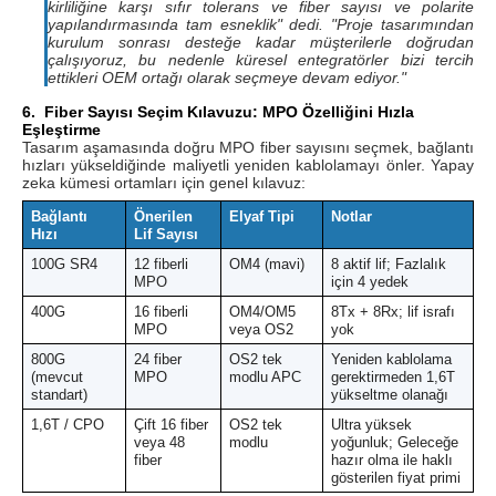
kirliliğine karşı sıfır tolerans ve fiber sayısı ve polarite
yapılandırmasında tam esneklik" dedi. "Proje tasarımından
kurulum sonrası desteğe kadar müşterilerle doğrudan
çalışıyoruz, bu nedenle küresel entegratörler bizi tercih
ettikleri OEM ortağı olarak seçmeye devam ediyor."
6.
Fiber Sayısı Seçim Kılavuzu: MPO Özelliğini Hızla
Eşleştirme
Tasarım aşamasında doğru MPO fiber sayısını seçmek, bağlantı
hızları yükseldiğinde maliyetli yeniden kablolamayı önler. Yapay
zeka kümesi ortamları için genel kılavuz:
Bağlantı
Önerilen
Elyaf Tipi
Notlar
Hızı
Lif Sayısı
100G SR4
12 fiberli
OM4 (mavi)
8 aktif lif; Fazlalık
MPO
için 4 yedek
400G
16 fiberli
OM4/OM5
8Tx + 8Rx; lif israfı
MPO
veya OS2
yok
800G
24 fiber
OS2 tek
Yeniden kablolama
(mevcut
MPO
modlu APC
gerektirmeden 1,6T
standart)
yükseltme olanağı
1,6T / CPO
Çift 16 fiber
OS2 tek
Ultra yüksek
veya 48
modlu
yoğunluk; Geleceğe
fiber
hazır olma ile haklı
gösterilen fiyat primi