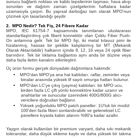
sunucu bağlantı noktası ve kablo tepsilerinin taşması, hava akışı
sorunları ve dağıtım zaman çizelgelerinin haftalara kadar
uzamasıyla çarpın. Bu yapısal darboğaz tam olarak MPO'nun
çözmek için tasarlandığı şeydir.
2.
MPO Nedir? Tek Fiş, 24 Fibere Kadar
MPO, IEC 61754-7 kapsamında tanımlanan uluslararası
standartlaştırılmış çok fiberli konnektör olan Çoklu Fiber Push-
On anlamına gelir. Tek bir MPO fişi, iki metal kılavuz pimi ile
hizalanmış, hassas bir şekilde kalıplanmış bir MT (Mekanik
Olarak Aktarılabilir) halkanın içinde 8, 12, 16 veya 24 optik fiber
barındırır. Tek bir tıklama bağlantısı aynı anda bir düzine veya
daha fazla iletim kanalını etkinleştirir.
Üç ürün formu gerçek dünyadaki dağıtımlara hakimdir:
•
MPO'dan MPO'ya ana hat kabloları: raflar, zeminler veya
binalar arasında yüksek lif sayılı omurga hatları bulunur.
•
MPO'dan LC'ye çıkış (yayma) kabloları: bir MPO ucu,
birden fazla LC çift yönlü konnektöre kadar uzanır ve
anahtarlar ve sunucular üzerindeki 400G/800G alıcı-
vericilere doğrudan bağlanır.
•
Yüksek yoğunluklu MPO patch paneller: 1U'luk bir modül
100'den fazla fiberi sonlandırabilir ve geleneksel LC
panellere kıyasla kabin alanını %90'a kadar azaltır.
Yaygın olarak kullanılan bir premium varyant, daha sıkı mekanik
toleranslar, daha düşük ekleme kaybı ve daha yüksek bir takma