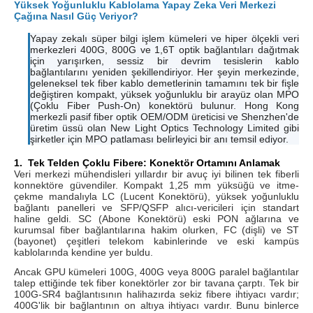
Yüksek Yoğunluklu Kablolama Yapay Zeka Veri Merkezi
Çağına Nasıl Güç Veriyor?
Yapay zekalı süper bilgi işlem kümeleri ve hiper ölçekli veri
merkezleri 400G, 800G ve 1,6T optik bağlantıları dağıtmak
için yarışırken, sessiz bir devrim tesislerin kablo
bağlantılarını yeniden şekillendiriyor. Her şeyin merkezinde,
geleneksel tek fiber kablo demetlerinin tamamını tek bir fişle
değiştiren kompakt, yüksek yoğunluklu bir arayüz olan MPO
(Çoklu Fiber Push-On) konektörü bulunur. Hong Kong
merkezli pasif fiber optik OEM/ODM üreticisi ve Shenzhen'de
üretim üssü olan New Light Optics Technology Limited gibi
şirketler için MPO patlaması belirleyici bir anı temsil ediyor.
1.
Tek Telden Çoklu Fibere: Konektör Ortamını Anlamak
Veri merkezi mühendisleri yıllardır bir avuç iyi bilinen tek fiberli
konnektöre güvendiler. Kompakt 1,25 mm yüksüğü ve itme-
çekme mandalıyla LC (Lucent Konektörü), yüksek yoğunluklu
bağlantı panelleri ve SFP/QSFP alıcı-vericileri için standart
haline geldi. SC (Abone Konektörü) eski PON ağlarına ve
kurumsal fiber bağlantılarına hakim olurken, FC (dişli) ve ST
(bayonet) çeşitleri telekom kabinlerinde ve eski kampüs
kablolarında kendine yer buldu.
Ancak GPU kümeleri 100G, 400G veya 800G paralel bağlantılar
talep ettiğinde tek fiber konektörler zor bir tavana çarptı. Tek bir
100G-SR4 bağlantısının halihazırda sekiz fibere ihtiyacı vardır;
400G'lik bir bağlantının on altıya ihtiyacı vardır. Bunu binlerce