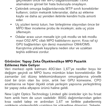
geçmeden önce her MPO bağlantısındaki Tx/Rx
atamalarını görsel bir hata bulucuyla onaylayın.
•
Çekirdek omurga bağlantılarında MTP sınıfı konektörler
kullanın; üstün mekanik toleranslar, daha az ekleme
kaybı ve daha az yeniden iletimle kendini hızla amorti
eder.
•
Uç yüzleri temiz tutun; her birleştirme olayından önce bir
MPO fiber inceleme probu ile inceleyin; asla uç yüze
üflemeyin.
•
Odalar arası uzun mesafe için çok modlu ve tek modlu
mavi OS2 APC cilalı MPO kablolarını ayırın; Kısa raf içi
GPU bağlantıları için deniz mavisi/mor OM4/OM5.
Karıştırma yüksek kayıplara neden olur ve uzaktan
teşhis edilmesi zordur.
Görünüm: Yapay Zeka Ölçeklendikçe MPO Pazarlık
Edilemez Hale Geliyor
Veri merkezi optik katmanı 40G'den 1,6T'ye nesiller boyu bir
değişim geçirdi ve MPO bunu mümkün kılan konnektördür. Bir
zamanlar üst düzey telekomünikasyon omurgalarına yönelik
özel bir ürün olan bu ürün, artık her GPU kümesine, CPO
anahtarına ve hiper ölçekli ortak yerleşim yapısına yerleştirilmiş
bir yapay zeka altyapısı ürünü haline geldi.
New Light Optics Technology Limited gibi üreticiler için bu fırsat
hem anlık hem de uzun vadelidir: 800G dağıtımlarından gelen
kısa vadeli talep ve ardından 1,6T ve birlikte paketlenmiş
optiklerin yönlendirdiği uzatılmış bir yükseltme döngüsü. Şirketin,