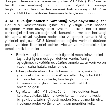
döngüsü derecelendirmesine sahip olan MTP®'dir (US Conec'in
tescilli ticari markası). Bu, onu hiper ölçekli AI omurga
bağlantıları için tercih edilen seçenek haline getiriyor. MTP ve
standart MPO konnektörleri tamamen birbiriyle uyumludur.
3.
MT Yüksüğü: Kalitenin Kazanıldığı veya Kaybedildiği Yer
Her MPO konektörünün içinde MT yüksüğü kritik hassas
bileşendir. Mikron düzeyindeki hizalama delikleri, her bir fiber
çekirdeğini mikron altı doğrulukla konumlandırmalıdır; herhangi
bir sapma sinyal kaybına neden olur ve gerçek zamanlı AI iş
yüklerini çalıştıran GPU kümelerinde eğitim verimini düşüren
paket yeniden iletimlerini tetikler. Alıcılar ve mühendisler için
temel teknik kontroller:
•
Erkek ve dişi kutupları: erkek fişler iki metal kılavuz pimi
taşır; dişi fişlerin eşleşen delikleri vardır. Yanlış
eşleştirme, yüksüğün uç yüzüne anında zarar verir ve en
yaygın saha hatalarından biridir.
•
Fiber polarite etiketi: küçük beyaz bir nokta, yüksük
yüzündeki fiber konumunu #1 işaretler. Büyük bir GPU
kümesindeki ters polarite, tüm bağlantı gruplarının
kararması ve teşhis edilmesinin saatler alabileceği
anlamına gelir.
•
Uç yüz temizliği: MT yüksüğünün mikro delikleri tozu
kolayca yakalar. Ekleme kaybı kontaminasyonla keskin
bir şekilde artabilir; Çiftleştirmeden önce daima bir elyaf
inceleme probu ve tüy bırakmayan mendiller kullanın.