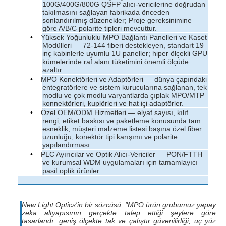
100G/400G/800G QSFP alıcı-vericilerine doğrudan
takılmasını sağlayan fabrikada önceden
sonlandırılmış düzenekler; Proje gereksinimine
göre A/B/C polarite tipleri mevcuttur.
•
Yüksek Yoğunluklu MPO Bağlantı Panelleri ve Kaset
Modülleri — 72-144 fiberi destekleyen, standart 19
inç kabinlerle uyumlu 1U paneller; hiper ölçekli GPU
kümelerinde raf alanı tüketimini önemli ölçüde
azaltır.
•
MPO Konektörleri ve Adaptörleri — dünya çapındaki
entegratörlere ve sistem kurucularına sağlanan, tek
modlu ve çok modlu varyantlarda çıplak MPO/MTP
konnektörleri, kuplörleri ve hat içi adaptörler.
•
Özel OEM/ODM Hizmetleri — elyaf sayısı, kılıf
rengi, etiket baskısı ve paketleme konusunda tam
esneklik; müşteri malzeme listesi başına özel fiber
uzunluğu, konektör tipi karışımı ve polarite
yapılandırması.
•
PLC Ayırıcılar ve Optik Alıcı-Vericiler — PON/FTTH
ve kurumsal WDM uygulamaları için tamamlayıcı
pasif optik ürünler.
New Light Optics'in bir sözcüsü, "MPO ürün grubumuz yapay
zeka altyapısının gerçekte talep ettiği şeylere göre
tasarlandı: geniş ölçekte tak ve çalıştır güvenilirliği, uç yüz