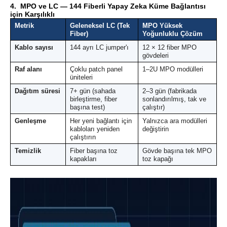
4.
MPO ve LC — 144 Fiberli Yapay Zeka Küme Bağlantısı
için Karşılıklı
Metrik
Geleneksel LC (Tek
MPO Yüksek
Fiber)
Yoğunluklu Çözüm
Kablo sayısı
144 ayrı LC jumper'ı
12 × 12 fiber MPO
gövdeleri
Raf alanı
Çoklu patch panel
1–2U MPO modülleri
üniteleri
Dağıtım süresi
7+ gün (sahada
2–3 gün (fabrikada
birleştirme, fiber
sonlandırılmış, tak ve
başına test)
çalıştır)
Genleşme
Her yeni bağlantı için
Yalnızca ara modülleri
kabloları yeniden
değiştirin
çalıştırın
Temizlik
Fiber başına toz
Gövde başına tek MPO
kapakları
toz kapağı